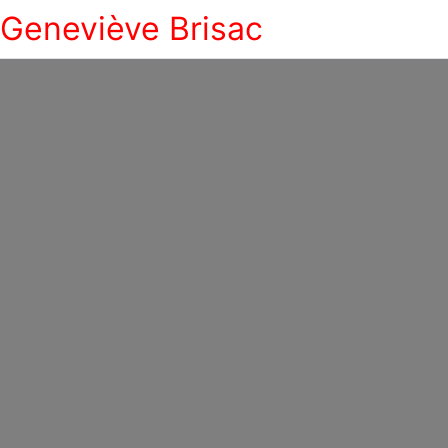
Geneviève Brisac