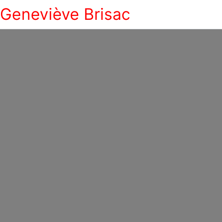
Geneviève Brisac