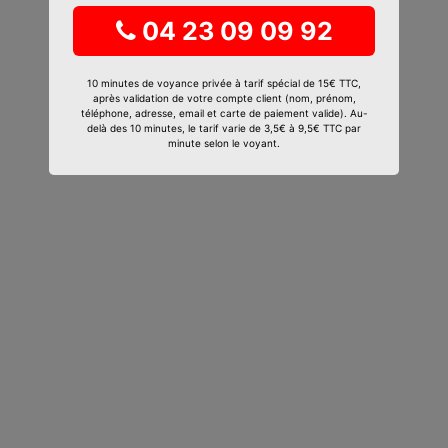
04 23 09 09 92
10 minutes de voyance privée à tarif spécial de 15€ TTC,
après validation de votre compte client (nom, prénom,
téléphone, adresse, email et carte de paiement valide). Au-
delà des 10 minutes, le tarif varie de 3,5€ à 9,5€ TTC par
minute selon le voyant.