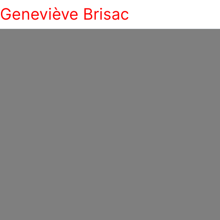
Geneviève Brisac