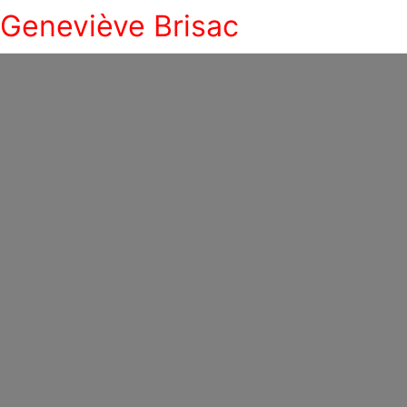
Geneviève Brisac