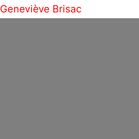
Geneviève Brisac