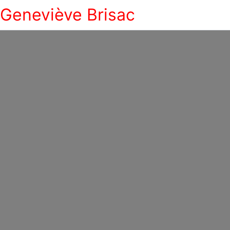
Geneviève Brisac