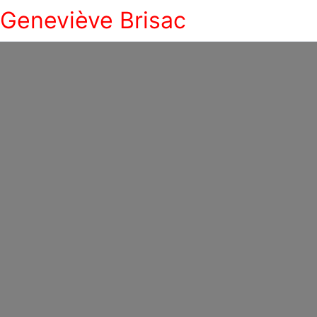
Geneviève Brisac