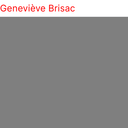
Geneviève Brisac