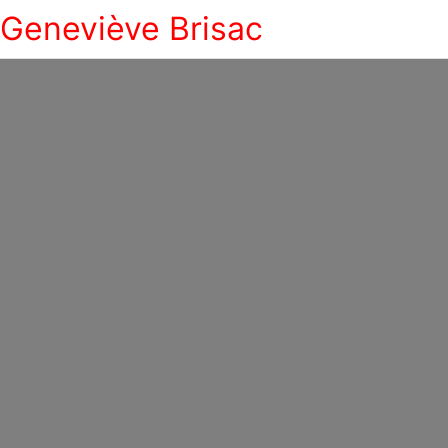
Geneviève Brisac