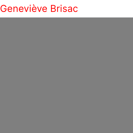
Geneviève Brisac