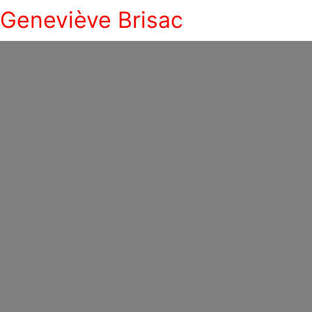
Geneviève Brisac