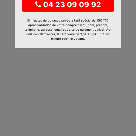
04 23 09 09 92
10 minutes de voyance privée à tarif spécial de 15€ TTC,
après validation de votre compte client (nom, prénom,
téléphone, adresse, email et carte de paiement valide). Au-
delà des 10 minutes, le tarif varie de 3,5€ à 9,5€ TTC par
minute selon le voyant.