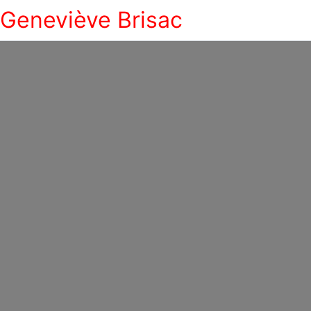
Geneviève Brisac