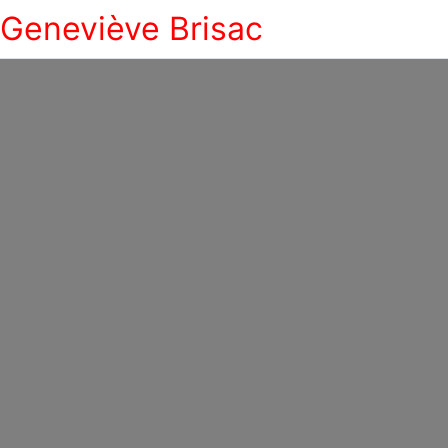
Geneviève Brisac