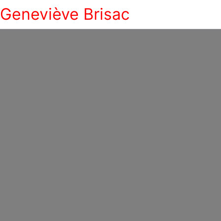
Geneviève Brisac