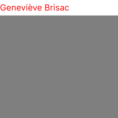
Geneviève Brisac