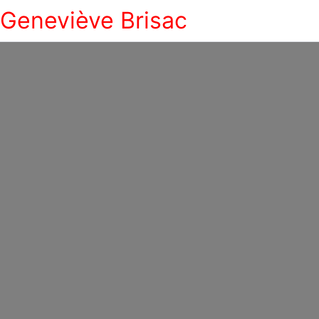
Geneviève Brisac