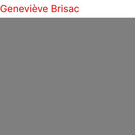
Geneviève Brisac