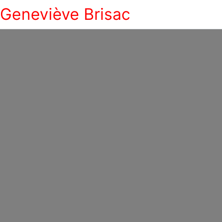
Geneviève Brisac