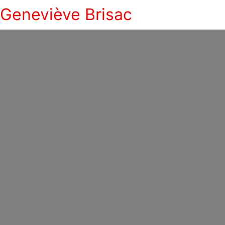
Geneviève Brisac