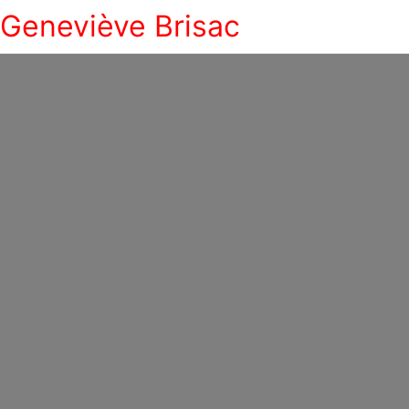
Geneviève Brisac