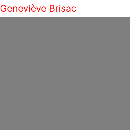
Geneviève Brisac