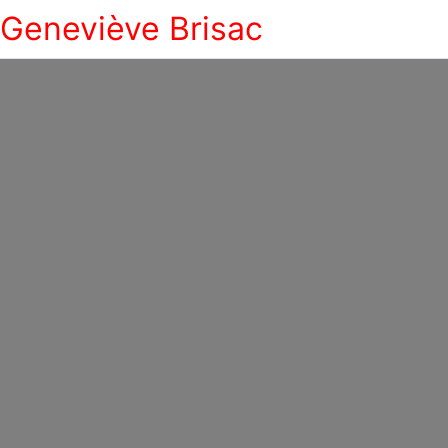
Geneviève Brisac