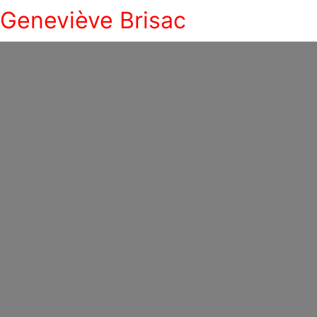
Geneviève Brisac