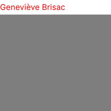
Geneviève Brisac