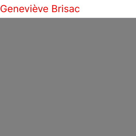
Geneviève Brisac