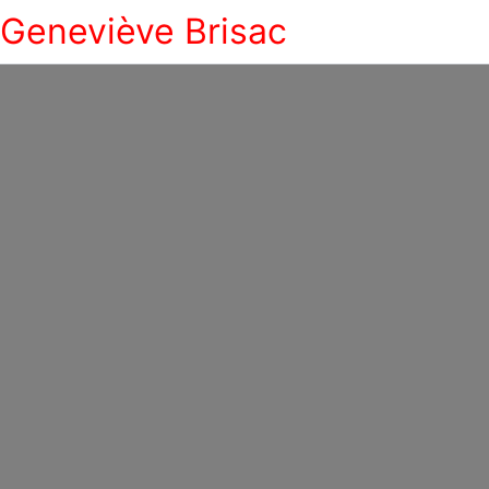
Geneviève Brisac