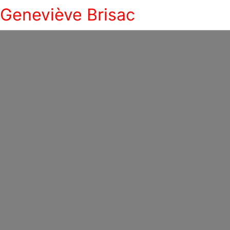
Geneviève Brisac