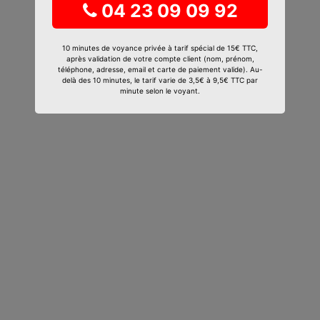
04 23 09 09 92
10 minutes de voyance privée à tarif spécial de 15€ TTC,
après validation de votre compte client (nom, prénom,
téléphone, adresse, email et carte de paiement valide). Au-
delà des 10 minutes, le tarif varie de 3,5€ à 9,5€ TTC par
minute selon le voyant.