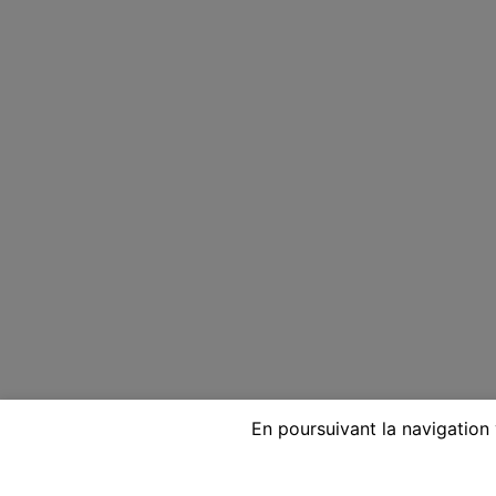
En poursuivant la navigation 
Voyante réputée par télépho