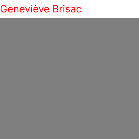
Geneviève Brisac