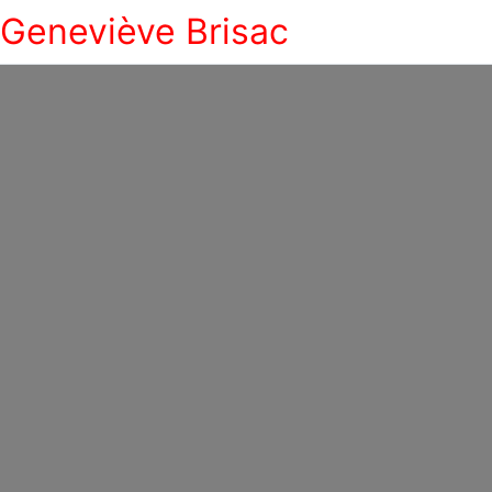
Geneviève Brisac