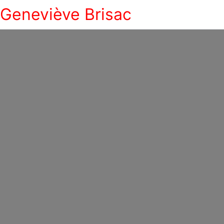
Geneviève Brisac