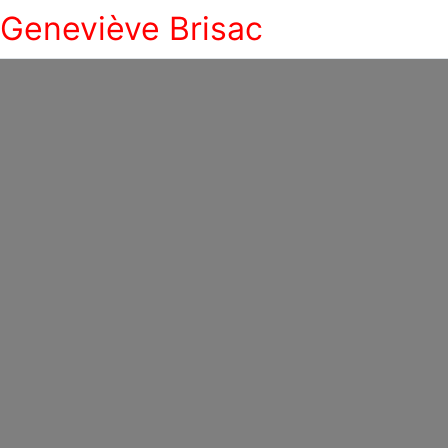
Geneviève Brisac