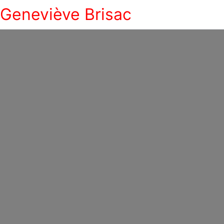
Geneviève Brisac