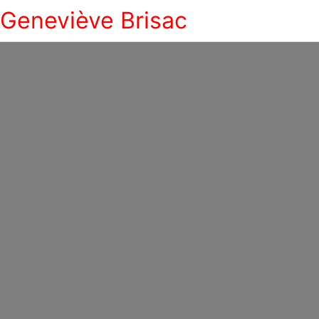
Geneviève Brisac