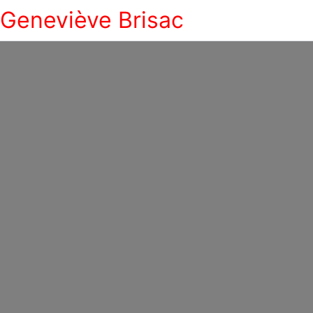
Geneviève Brisac