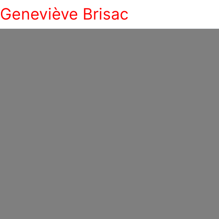
Geneviève Brisac