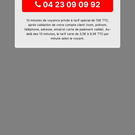
04 23 09 09 92
10 minutes de voyance privée à tarif spécial de 15€ TTC,
après validation de votre compte client (nom, prénom,
téléphone, adresse, email et carte de paiement valide). Au-
delà des 10 minutes, le tarif varie de 3,5€ à 9,5€ TTC par
minute selon le voyant.