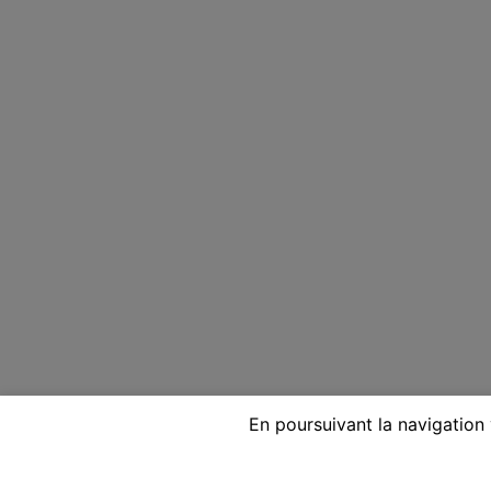
En poursuivant la navigation 
Voyante réputée par télépho