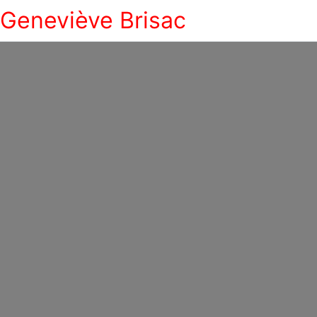
Geneviève Brisac