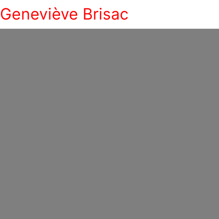
Geneviève Brisac