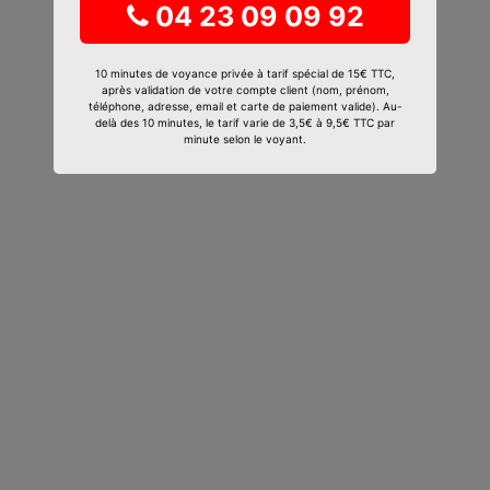
04 23 09 09 92
10 minutes de voyance privée à tarif spécial de 15€ TTC,
après validation de votre compte client (nom, prénom,
téléphone, adresse, email et carte de paiement valide). Au-
delà des 10 minutes, le tarif varie de 3,5€ à 9,5€ TTC par
minute selon le voyant.