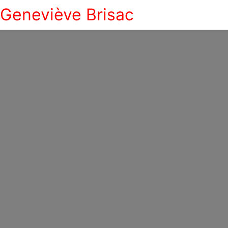
Geneviève Brisac