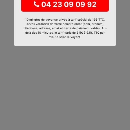
04 23 09 09 92
10 minutes de voyance privée à tarif spécial de 15€ TTC,
après validation de votre compte client (nom, prénom,
téléphone, adresse, email et carte de paiement valide). Au-
delà des 10 minutes, le tarif varie de 3,5€ à 9,5€ TTC par
minute selon le voyant.