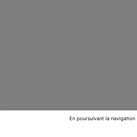
En poursuivant la navigation 
Voyante réputée par télépho