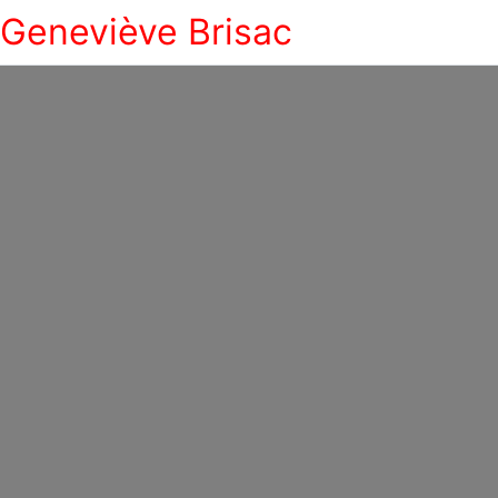
Geneviève Brisac