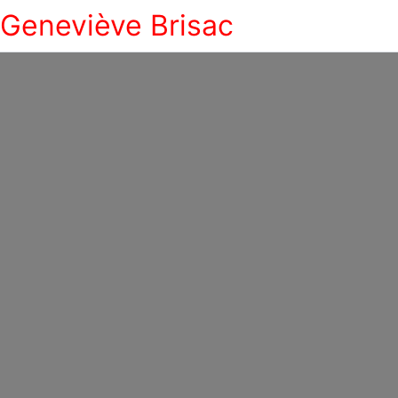
Geneviève Brisac