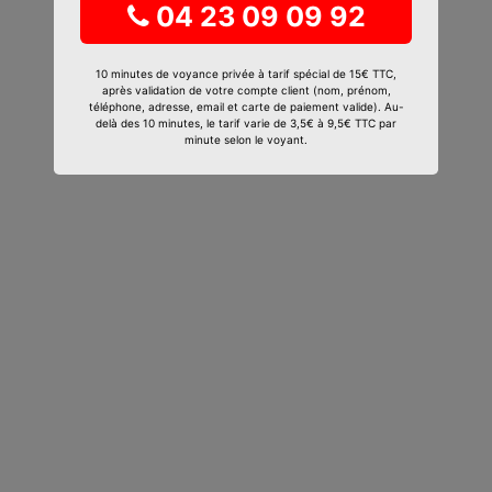
04 23 09 09 92
10 minutes de voyance privée à tarif spécial de 15€ TTC,
après validation de votre compte client (nom, prénom,
téléphone, adresse, email et carte de paiement valide). Au-
delà des 10 minutes, le tarif varie de 3,5€ à 9,5€ TTC par
minute selon le voyant.