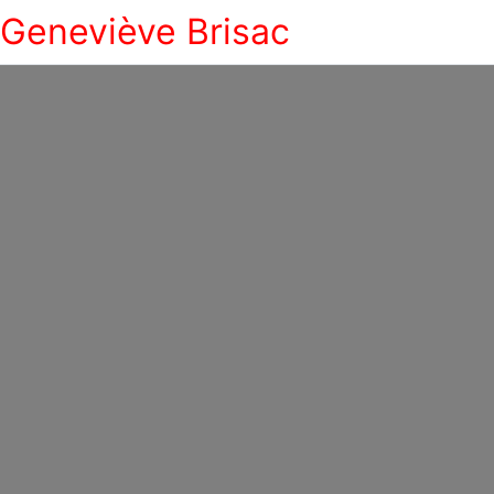
Geneviève Brisac