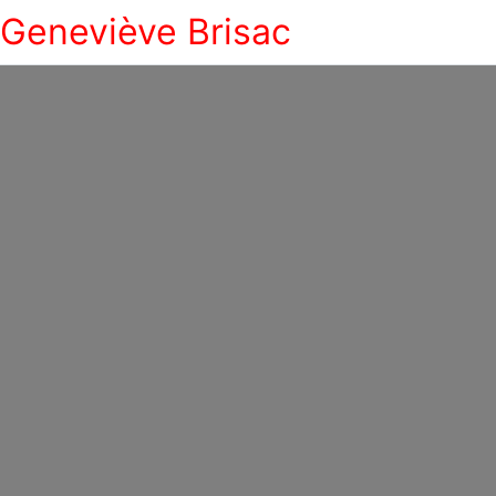
Geneviève Brisac