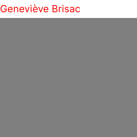
Geneviève Brisac